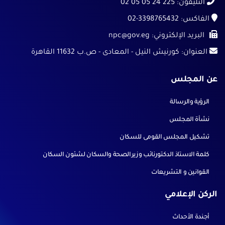
التليفون:
225 24 05 05 02
الفاكس:
02-3398765432
البريد الإلكتروني:
npc@gov.eg
العنوان:
كورنيش النيل - المعادى - ص.ب 11632 القاهرة
عن المجلس
الرؤية والرسالة
نشأة المجلس
تشكيل المجلس القومى للسكان
كلمة الاستاذ الدكتورنائب وزيرالصحة والسكان لشئون السكان
القوانين و التشريعات
الركن الإعلامي
أجندة الأحداث