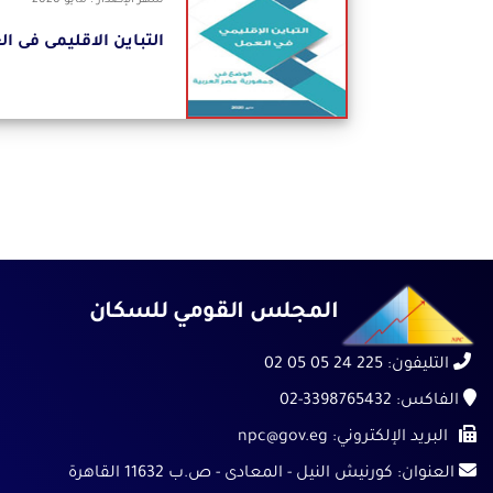
شهر الإصدار : مايو-2020
التباين الاقليمى فى ا
المجلس القومي للسكان
التليفون:
225 24 05 05 02
الفاكس:
02-3398765432
البريد الإلكتروني:
npc@gov.eg
العنوان:
كورنيش النيل - المعادى - ص.ب 11632 القاهرة