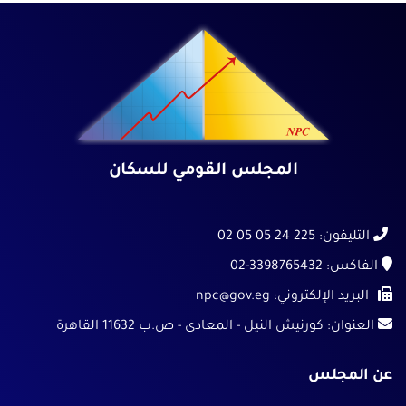
الفيديوهات
اصدارات المجلس
مؤشرات احصائية
المبادرات
تواصل معنا
المجلس القومي للسكان
خريطة الموقع
الشكاوي والمقترحات
التليفون:
225 24 05 05 02
الأسئلة الشائعة
الفاكس:
02-3398765432
البريد الإلكتروني:
npc@gov.eg
|
|
|
العنوان:
كورنيش النيل - المعادى - ص.ب 11632 القاهرة
عن المجلس