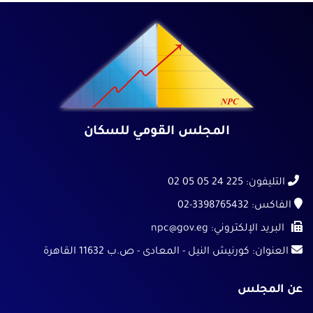
الفيديوهات
اصدارات المجلس
مؤشرات احصائية
المبادرات
تواصل معنا
المجلس القومي للسكان
خريطة الموقع
الشكاوي والمقترحات
التليفون:
225 24 05 05 02
الأسئلة الشائعة
الفاكس:
02-3398765432
البريد الإلكتروني:
npc@gov.eg
|
|
|
العنوان:
كورنيش النيل - المعادى - ص.ب 11632 القاهرة
عن المجلس