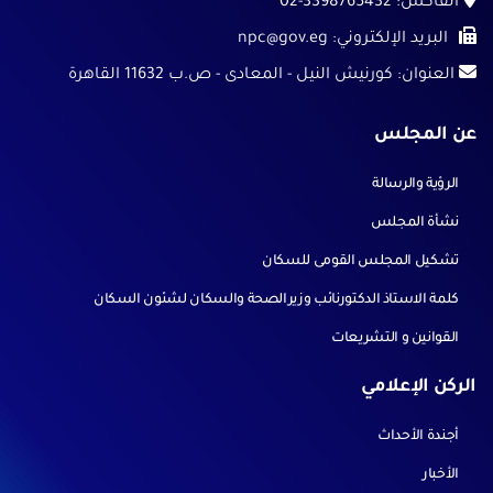
الفاكس:
02-3398765432
البريد الإلكتروني:
npc@gov.eg
العنوان:
كورنيش النيل - المعادى - ص.ب 11632 القاهرة
عن المجلس
الرؤية والرسالة
نشأة المجلس
تشكيل المجلس القومى للسكان
كلمة الاستاذ الدكتورنائب وزيرالصحة والسكان لشئون السكان
القوانين و التشريعات
الركن الإعلامي
أجندة الأحداث
الأخبار